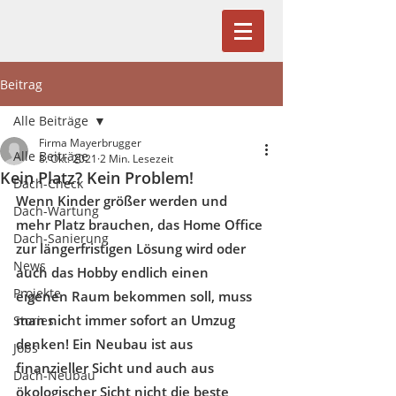
Beitrag
Alle Beiträge
Firma Mayerbrugger
Alle Beiträge
8. Okt. 2021
2 Min. Lesezeit
Kein Platz? Kein Problem!
Dach-Check
Wenn Kinder größer werden und 
Dach-Wartung
mehr Platz brauchen, das Home Office 
Dach-Sanierung
zur längerfristigen Lösung wird oder 
News
auch das Hobby endlich einen 
Projekte
eigenen Raum bekommen soll, muss 
man nicht immer sofort an Umzug 
Stories
denken! Ein Neubau ist aus 
Jobs
finanzieller Sicht und auch aus 
Dach-Neubau
ökologischer Sicht nicht die beste 