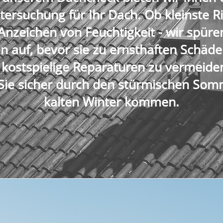
ersuchung für Ihr Dach. Ob kleinste Ri
Anzeichen von Feuchtigkeit - wir spüre
n auf, bevor sie zu ernsthaften Schäde
n, kostspielige Reparaturen zu vermeide
 Sie sicher durch den stürmischen So
kalten Winter kommen.