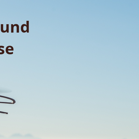
 und
se