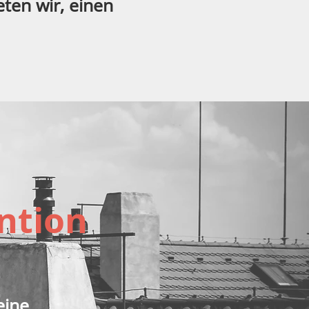
eten wir, einen
ntion
eine