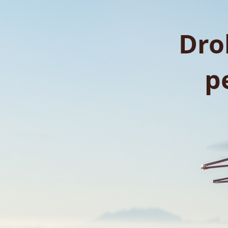
Dro
p