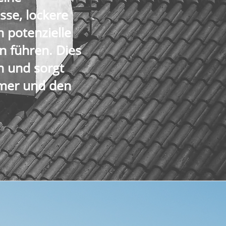
sse, lockere
n potenzielle
n führen. Dies
n und sorgt
mmer und den