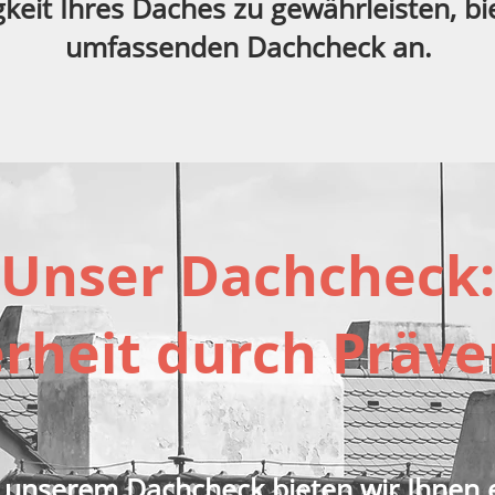
keit Ihres Daches zu gewährleisten, bi
umfassenden Dachcheck an.
Unser Dachcheck:
erheit durch Präve
 unserem Dachcheck bieten wir Ihnen 