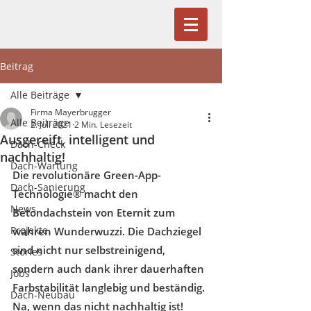
Beitrag
Alle Beiträge
Firma Mayerbrugger
Alle Beiträge
2. Juli 2021
2 Min. Lesezeit
Ausgereift, intelligent und
Dach-Check
nachhaltig!
Dach-Wartung
Die revolutionäre Green-App-
Dach-Sanierung
Technologie® macht den 
News
Betondachstein von Eternit zum 
Projekte
wahren Wunderwuzzi. Die Dachziegel 
sind nicht nur selbstreinigend, 
Stories
sondern auch dank ihrer dauerhaften 
Jobs
Farbstabilität langlebig und beständig. 
Dach-Neubau
Na, wenn das nicht nachhaltig ist!