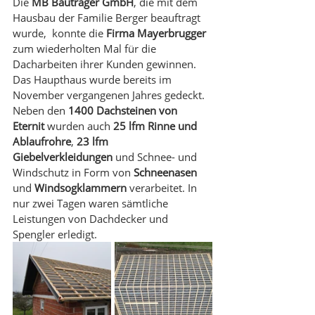
Die 
MB Bauträger GmbH
, die mit dem 
Hausbau der Familie Berger beauftragt 
wurde,  konnte die 
Firma Mayerbrugger 
zum wiederholten Mal für die 
Dacharbeiten ihrer Kunden gewinnen. 
Das Haupthaus wurde bereits im 
November vergangenen Jahres gedeckt. 
Neben den
 1400 Dachsteinen von 
Eternit 
wurden auch 
25 lfm Rinne und 
Ablaufrohre
, 
23 lfm 
Giebelverkleidungen 
und Schnee- und 
Windschutz in Form von 
Schneenasen
und 
Windsogklammern
 verarbeitet. In 
nur zwei Tagen waren sämtliche 
Leistungen von Dachdecker und 
Spengler erledigt. 