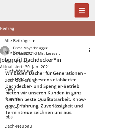
Beitrag
Alle Beiträge
Firma Mayerbrugger
Alle Beiträge
24. Jan. 2021
3 Min. Lesezeit
Jobprofil Dachdecker*in
Dach-Check
Aktualisiert:
30. Jan. 2021
Dach-Wartung
Wir bauen Dächer für Generationen - 
seit 1934. Als bestens etablierter 
Dach-Sanierung
Dachdecker- und Spengler-Betrieb 
News
bieten wir unseren Kunden in ganz 
Projekte
Kärnten beste Qualitätsarbeit. Know-
how, Erfahrung, Zuverlässigkeit und 
Stories
Termintreue zeichnen uns aus. 
Jobs
Dach-Neubau