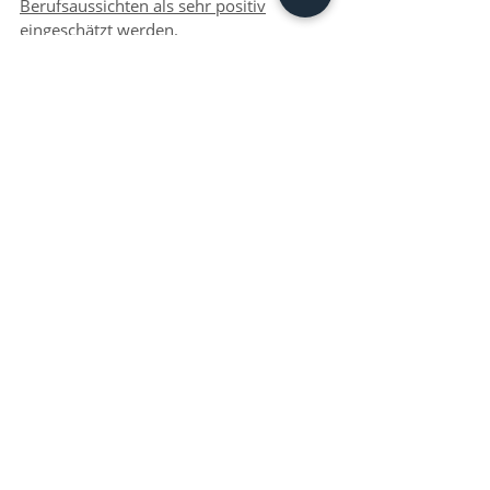
Berufsaussichten als sehr positiv
eingeschätzt werden.
Unser Unternehmen ...
wurde 
1934
 gegründet und wird bereits 
in 
3. Generation
 geführt. Fast alle 
unserer Mitarbeiter*innen werden in 
unserem Betrieb ausgebildet. Unser 
Betriebsklima ist ein familiär geprägtes 
und gelebtes. 
Wenn du mehr über uns wissen willst 
informiert dich 
dieser Beitrag
 über 
unsere Historie. 
Und wir stehen selbstverständlich gern 
für weitere Informationen zur Verfügung.
Deine Bewerbung
Du bist jetzt am Ende dieses Beitrags 