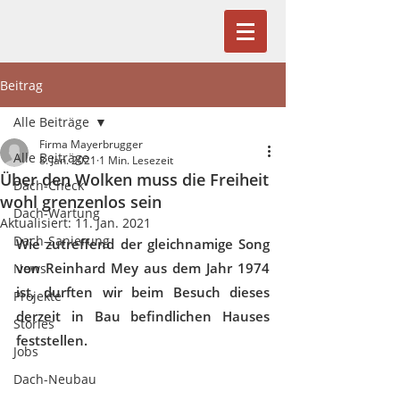
Beitrag
Alle Beiträge
Firma Mayerbrugger
Alle Beiträge
8. Jan. 2021
1 Min. Lesezeit
Über den Wolken muss die Freiheit
Dach-Check
wohl grenzenlos sein
Dach-Wartung
Aktualisiert:
11. Jan. 2021
Dach-Sanierung
Wie zutreffend der gleichnamige Song 
von Reinhard Mey aus dem Jahr 1974 
News
ist, durften wir beim Besuch dieses 
Projekte
derzeit in Bau befindlichen Hauses 
Stories
feststellen.
Jobs
Dach-Neubau