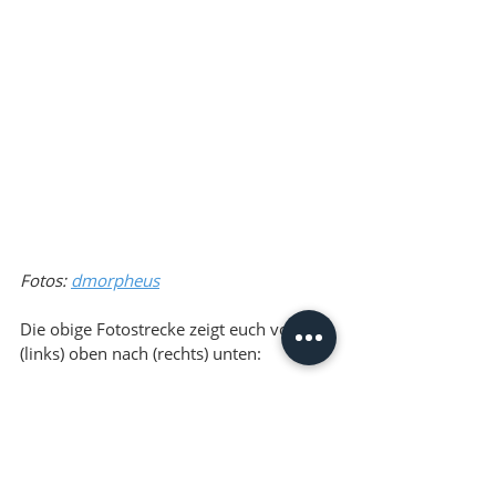
Fotos: 
dmorpheus
Die obige Fotostrecke zeigt euch von 
(links) oben nach (rechts) unten: 
1) Stefan Mayerbrugger (Junior-Chef, 
Drohnenpilot) bei der Vorbereitung
2) Drohne am Pickup startklar
3) Anflug Zielobjekt