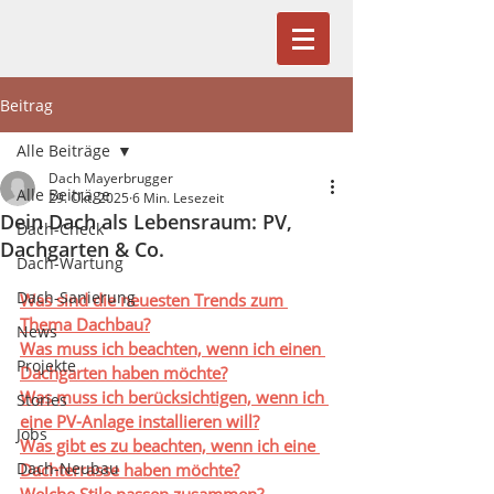
Beitrag
Alle Beiträge
Dach Mayerbrugger
Alle Beiträge
29. Okt. 2025
6 Min. Lesezeit
Dein Dach als Lebensraum: PV,
Dach-Check
Dachgarten & Co.
Dach-Wartung
Dach-Sanierung
Was sind die neuesten Trends zum 
Thema Dachbau?
News
Was muss ich beachten, wenn ich einen 
Projekte
Dachgarten haben möchte?
Was muss ich berücksichtigen, wenn ich 
Stories
eine PV-Anlage installieren will?
Jobs
Was gibt es zu beachten, wenn ich eine 
Dach-Neubau
Dachterrasse haben möchte?