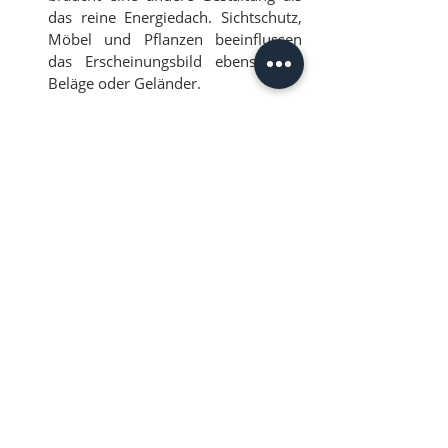
das reine Energiedach. Sichtschutz, 
Möbel und Pflanzen beeinflussen 
das Erscheinungsbild ebenso wie 
Beläge oder Geländer.
Welche Materialien gibt es - und was 
passt zu uns?
Photovoltaik-Anlagen
: Bei PV-