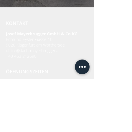
KONTAKT
Josef Mayerbrugger GmbH & Co KG
Edmund-Eysler-Gasse 10
9020 Klagenfurt am Wörthersee
office@dach-mayerbrugger.at
+43 463 212690
ÖFFNUNGSZEITEN
Montag bis Donnerstag
jeweils von 7 - 12 und 13 - 16 Uhr
Freitag
7 - 12 Uhr
SOCIAL MEDIA