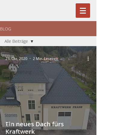
BLOG
Alle Beiträge
Alle Beiträge
23. Okt. 2020
2 Min. Lesezeit
Dach-Check
Dach-Wartung
Dach-
Sanierung
News
Projekte
Stories
Ein neues Dach fürs
Jobs
Kraftwerk
Dach-Neubau