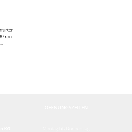
furter
690 qm
ÖFFNUNGSZEITEN
Co KG
Montag bis Donnerstag