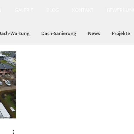
N
GALERIE
BLOG
KONTAKT
BEWERBUN
Dach-Wartung
Dach-Sanierung
News
Projekte