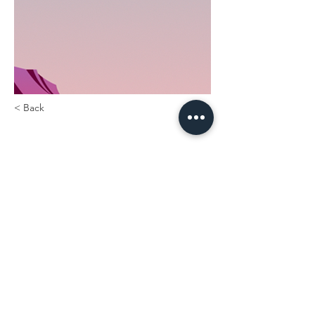
< Back
Titel
Previous
Next
KONTAKT
Josef Mayerbrugger GmbH & Co KG
Edmund-Eysler-Gasse 10
9020 Klagenfurt am Wörthersee
office@dach-mayerbrugger.at