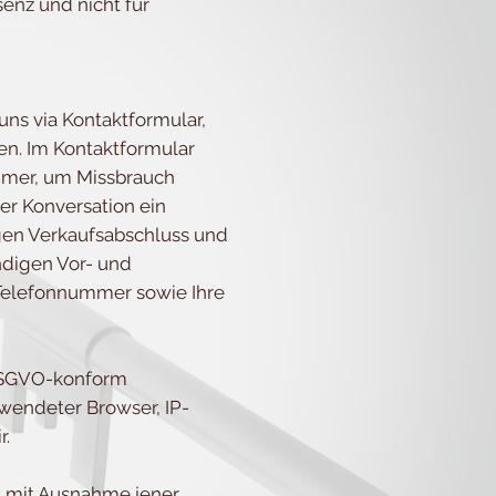
enz und nicht für
ns via Kontaktformular,
en. Im Kontaktformular
ummer, um Missbrauch
er Konversation ein
igen Verkaufsabschluss und
ändigen Vor- und
 Telefonnummer sowie Ihre
 DSGVO-konform
rwendeter Browser, IP-
r.
, mit Ausnahme jener